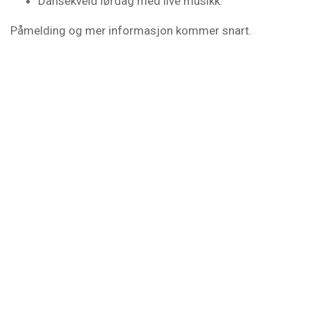
Dansekveld lørdag med live musikk.
Påmelding og mer informasjon kommer snart.