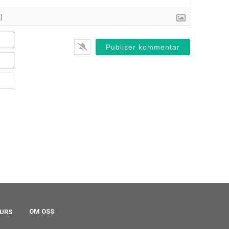
]
Name*
Email*
Website
URS
OM OSS