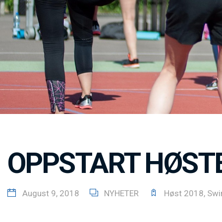
OPPSTART HØSTE
August 9, 2018
NYHETER
Høst 2018
,
Swi